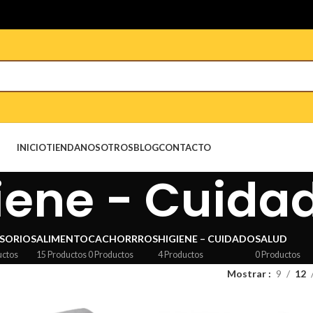
INICIO
TIENDA
NOSOTROS
BLOG
CONTACTO
iene - Cuida
SORIOS
ALIMENTO
CACHORRROS
HIGIENE – CUIDADO
SALUD
uctos
15 Productos
0 Productos
4 Productos
0 Productos
Mostrar
9
12