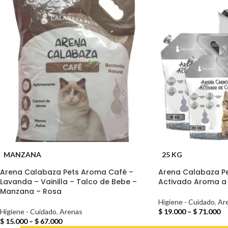
MANZANA
25 KG
Arena Calabaza Pets Aroma Café –
Arena Calabaza P
Lavanda – Vainilla – Talco de Bebe –
Activado Aroma a
Manzana – Rosa
Higiene - Cuidado
,
Ar
Higiene - Cuidado
,
Arenas
$
19.000
–
$
71.000
$
15.000
–
$
67.000