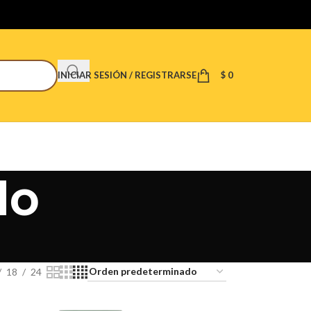
INICIAR SESIÓN / REGISTRARSE
$
0
do
18
24