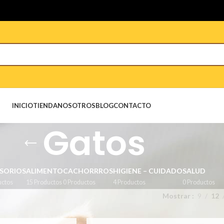
INICIO
TIENDA
NOSOTROS
BLOG
CONTACTO
Gatos
SORIOS
ALIMENTO
CACHORRROS
HIGIENE – CUIDADO
SALUD
uctos
15 Productos
0 Productos
4 Productos
0 Productos
Mostrar
9
12