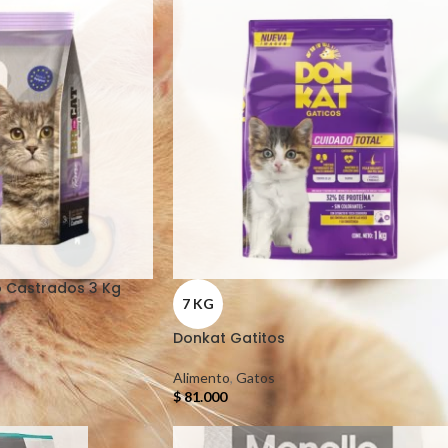
o Castrados 3 Kg
7 KG
Donkat Gatitos
Alimento
,
Gatos
$
81.000