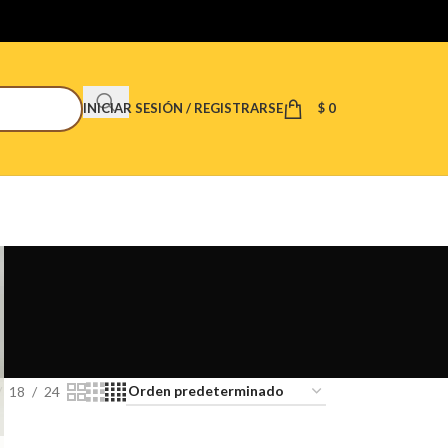
INICIAR SESIÓN / REGISTRARSE
$
0
18
24