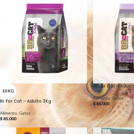
Br For Cat – Adult
10 KG
Alimento
,
Gatos
Br For Cat – Adulto 3Kg
$
85.000
Alimento
,
Gatos
$
85.000