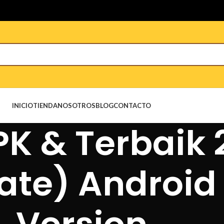
INICIO
TIENDA
NOSOTROS
BLOG
CONTACTO
K & Terbaik 
ate) Android 