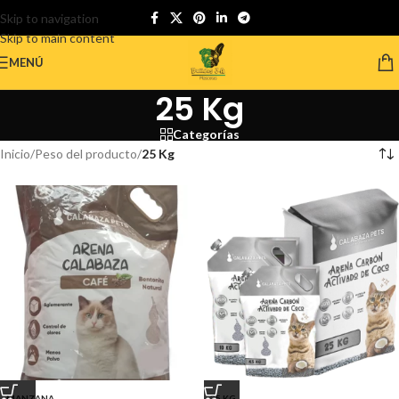
Skip to navigation
Skip to main content
MENÚ
25 Kg
Categorías
Inicio
/
Peso del producto
/
25 Kg
MANZANA
25 KG