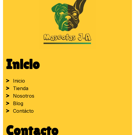
Inicio
Inicio
Tienda
Nosotros
Blog
Contácto
Contacto