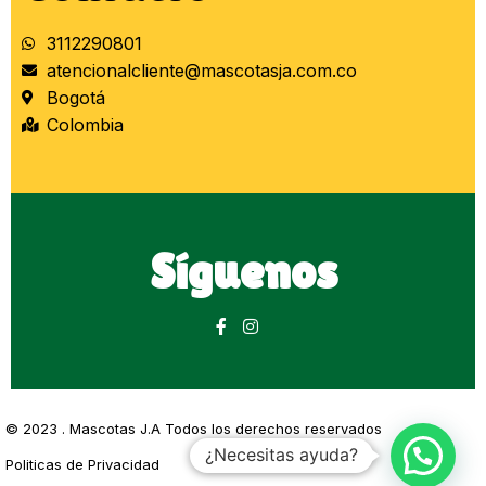
3112290801
atencionalcliente@mascotasja.com.co
Bogotá
Colombia
Síguenos
© 2023 . Mascotas J.A Todos los derechos reservados
¿Necesitas ayuda?
Politicas de Privacidad