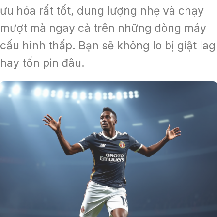
ưu hóa rất tốt, dung lượng nhẹ và chạy
mượt mà ngay cả trên những dòng máy
cấu hình thấp. Bạn sẽ không lo bị giật lag
hay tốn pin đâu.