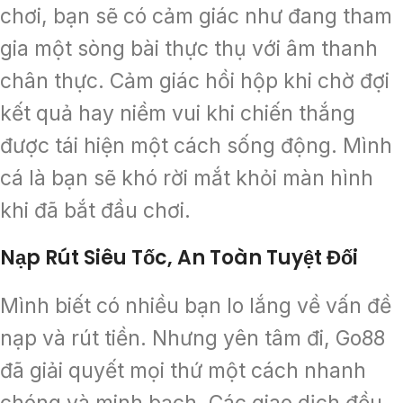
chơi, bạn sẽ có cảm giác như đang tham
gia một sòng bài thực thụ với âm thanh
chân thực. Cảm giác hồi hộp khi chờ đợi
kết quả hay niềm vui khi chiến thắng
được tái hiện một cách sống động. Mình
cá là bạn sẽ khó rời mắt khỏi màn hình
khi đã bắt đầu chơi.
Nạp Rút Siêu Tốc, An Toàn Tuyệt Đối
Mình biết có nhiều bạn lo lắng về vấn đề
nạp và rút tiền. Nhưng yên tâm đi, Go88
đã giải quyết mọi thứ một cách nhanh