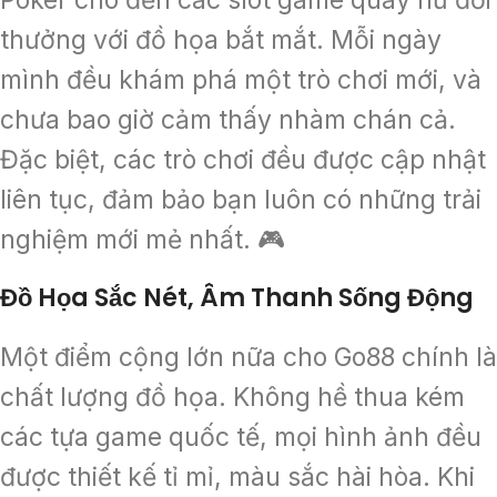
Poker cho đến các slot game quay hũ đổi
thưởng với đồ họa bắt mắt. Mỗi ngày
mình đều khám phá một trò chơi mới, và
chưa bao giờ cảm thấy nhàm chán cả.
Đặc biệt, các trò chơi đều được cập nhật
liên tục, đảm bảo bạn luôn có những trải
nghiệm mới mẻ nhất. 🎮
Đồ Họa Sắc Nét, Âm Thanh Sống Động
Một điểm cộng lớn nữa cho Go88 chính là
chất lượng đồ họa. Không hề thua kém
các tựa game quốc tế, mọi hình ảnh đều
được thiết kế tỉ mỉ, màu sắc hài hòa. Khi