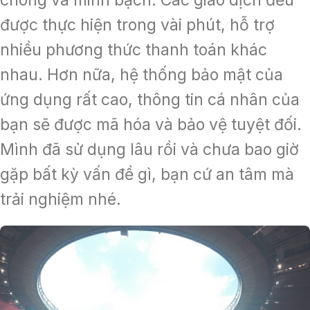
chóng và minh bạch. Các giao dịch đều
được thực hiện trong vài phút, hỗ trợ
nhiều phương thức thanh toán khác
nhau. Hơn nữa, hệ thống bảo mật của
ứng dụng rất cao, thông tin cá nhân của
bạn sẽ được mã hóa và bảo vệ tuyệt đối.
Mình đã sử dụng lâu rồi và chưa bao giờ
gặp bất kỳ vấn đề gì, bạn cứ an tâm mà
trải nghiệm nhé.