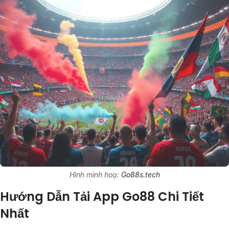
Hình minh hoạ:
Go88s.tech
Hướng Dẫn Tải App Go88 Chi Tiết
Nhất