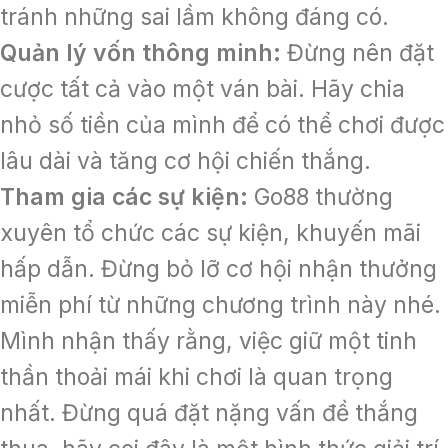
tránh những sai lầm không đáng có.
Quản lý vốn thông minh:
Đừng nên đặt
cược tất cả vào một ván bài. Hãy chia
nhỏ số tiền của mình để có thể chơi được
lâu dài và tăng cơ hội chiến thắng.
Tham gia các sự kiện:
Go88 thường
xuyên tổ chức các sự kiện, khuyến mãi
hấp dẫn. Đừng bỏ lỡ cơ hội nhận thưởng
miễn phí từ những chương trình này nhé.
Mình nhận thấy rằng, việc giữ một tinh
thần thoải mái khi chơi là quan trọng
nhất. Đừng quá đặt nặng vấn đề thắng