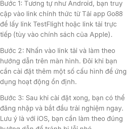
Bước 1: Tương tự như Android, bạn truy
cập vào link chính thức từ Tải app Go88
để lấy link TestFlight hoặc link tải trực
tiếp (tùy vào chính sách của Apple).
Bước 2: Nhấn vào link tải và làm theo
hướng dẫn trên màn hình. Đôi khi bạn
cần cài đặt thêm một số cấu hình để ứng
dụng hoạt động ổn định.
Bước 3: Sau khi cài đặt xong, bạn có thể
đăng nhập và bắt đầu trải nghiệm ngay.
Lưu ý là với iOS, bạn cần làm theo đúng