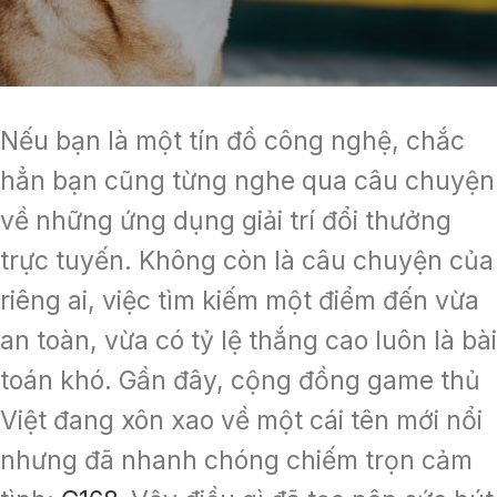
Nếu bạn là một tín đồ công nghệ, chắc
hẳn bạn cũng từng nghe qua câu chuyện
về những ứng dụng giải trí đổi thưởng
trực tuyến. Không còn là câu chuyện của
riêng ai, việc tìm kiếm một điểm đến vừa
an toàn, vừa có tỷ lệ thắng cao luôn là bài
toán khó. Gần đây, cộng đồng game thủ
Việt đang xôn xao về một cái tên mới nổi
nhưng đã nhanh chóng chiếm trọn cảm