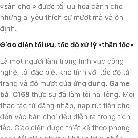
«sân chơi» được tối ưu hóa dành cho
những ai yêu thích sự mượt mà và ổn
định.
Giao diện tối ưu, tốc độ xử lý «thần tốc»
Là một người làm trong lĩnh vực công
nghệ, tôi đặc biệt khó tính với tốc độ tải
trang và độ mượt của ứng dụng.
Game
bài C168
thực sự đã làm tôi hài lòng. Mọi
thao tác từ đăng nhập, nạp rút tiền cho
đến vào bàn chơi đều diễn ra trong tích
tắc. Giao diện được thiết kế theo phong