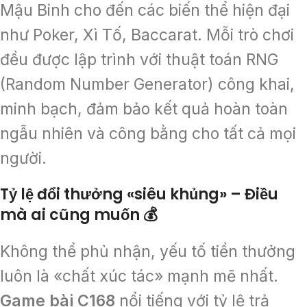
Mậu Binh cho đến các biến thể hiện đại
như Poker, Xì Tố, Baccarat. Mỗi trò chơi
đều được lập trình với thuật toán RNG
(Random Number Generator) công khai,
minh bạch, đảm bảo kết quả hoàn toàn
ngẫu nhiên và công bằng cho tất cả mọi
người.
Tỷ lệ đổi thưởng «siêu khủng» – Điều
mà ai cũng muốn 💰
Không thể phủ nhận, yếu tố tiền thưởng
luôn là «chất xúc tác» mạnh mẽ nhất.
Game bài C168
nổi tiếng với tỷ lệ trả