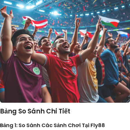
Bảng So Sánh Chi Tiết
Bảng 1: So Sánh Các Sảnh Chơi Tại Fly88