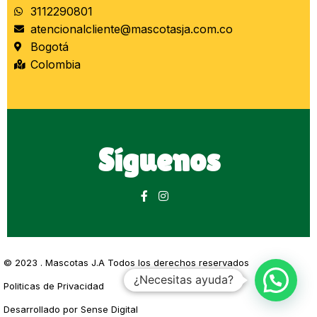
3112290801
atencionalcliente@mascotasja.com.co
Bogotá
Colombia
Síguenos
© 2023 . Mascotas J.A Todos los derechos reservados
¿Necesitas ayuda?
Politicas de Privacidad
Desarrollado por Sense Digital