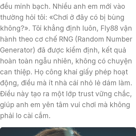
đều minh bạch. Nhiều anh em mới vào
thường hỏi tôi: «Chơi ở đây có bị bùng
không?». Tôi khẳng định luôn, Fly88 vận
hành theo cơ chế RNG (Random Number
Generator) đã được kiểm định, kết quả
hoàn toàn ngẫu nhiên, không có chuyện
can thiệp. Họ công khai giấy phép hoạt
động, điều mà ít nhà cái nhỏ lẻ dám làm.
Điều này tạo ra một lớp trust vững chắc,
giúp anh em yên tâm vui chơi mà không
phải lo cài cắm.