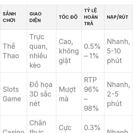
TỶ LỆ
SẢNH
GIAO
TỐC ĐỘ
HOÀN
NẠP/RÚT
CHƠI
DIỆN
TRẢ
Trực
Cao,
Nhanh,
Thể
quan,
0.5%
không
5-10
Thao
nhiều
– 1%
giật
phút
kèo
RTP
Đồ họa
Nhanh,
Slots
Mượt
96%
3D sắc
2-5
Game
mà
–
nét
phút
98%
Chân
Cực
0.3%
Casino
thực,
Nhanh,