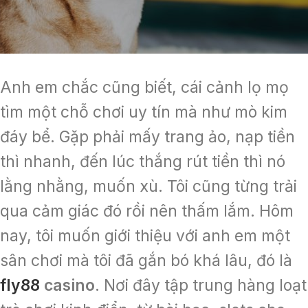
Anh em chắc cũng biết, cái cảnh lọ mọ
tìm một chỗ chơi uy tín mà như mò kim
đáy bể. Gặp phải mấy trang ảo, nạp tiền
thì nhanh, đến lúc thắng rút tiền thì nó
lằng nhằng, muốn xù. Tôi cũng từng trải
qua cảm giác đó rồi nên thấm lắm. Hôm
nay, tôi muốn giới thiệu với anh em một
sân chơi mà tôi đã gắn bó khá lâu, đó là
fly88
casino
. Nơi đây tập trung hàng loạt