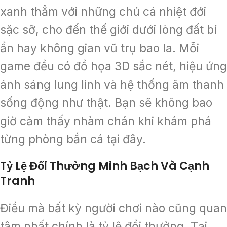
xanh thẳm với những chú cá nhiệt đới
sặc sỡ, cho đến thế giới dưới lòng đất bí
ẩn hay không gian vũ trụ bao la. Mỗi
game đều có đồ họa 3D sắc nét, hiệu ứng
ánh sáng lung linh và hệ thống âm thanh
sống động như thật. Bạn sẽ không bao
giờ cảm thấy nhàm chán khi khám phá
từng phòng bắn cá tại đây.
Tỷ Lệ Đổi Thưởng Minh Bạch Và Cạnh
Tranh
Điều mà bất kỳ người chơi nào cũng quan
tâm nhất chính là tỷ lệ đổi thưởng. Tại