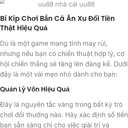
Bí Kíp Chơi Bắn Cá Ăn Xu Đổi Tiền
Thật Hiệu Quả
Dù là một game mang tính may rủi,
nhưng nếu bạn có chiến thuật hợp lý, cơ
hội chiến thắng sẽ tăng lên đáng kể. Dưới
đây là một vài mẹo nhỏ dành cho bạn:
Quản Lý Vốn Hiệu Quả
Đây là nguyên tắc vàng trong bất kỳ trò
chơi đổi thưởng nào. Hãy xác định số tiền
bạn sẵn sàng chi cho việc giải trí và