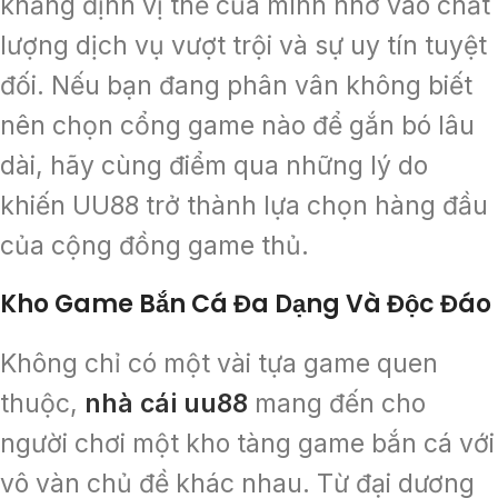
khẳng định vị thế của mình nhờ vào chất
lượng dịch vụ vượt trội và sự uy tín tuyệt
đối. Nếu bạn đang phân vân không biết
nên chọn cổng game nào để gắn bó lâu
dài, hãy cùng điểm qua những lý do
khiến UU88 trở thành lựa chọn hàng đầu
của cộng đồng game thủ.
Kho Game Bắn Cá Đa Dạng Và Độc Đáo
Không chỉ có một vài tựa game quen
thuộc,
nhà cái uu88
mang đến cho
người chơi một kho tàng game bắn cá với
vô vàn chủ đề khác nhau. Từ đại dương