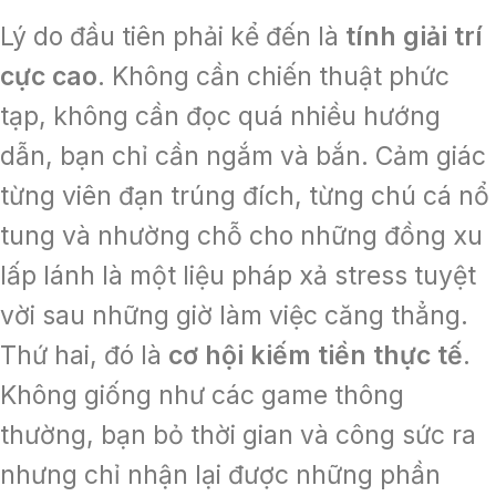
Lý do đầu tiên phải kể đến là
tính giải trí
cực cao
. Không cần chiến thuật phức
tạp, không cần đọc quá nhiều hướng
dẫn, bạn chỉ cần ngắm và bắn. Cảm giác
từng viên đạn trúng đích, từng chú cá nổ
tung và nhường chỗ cho những đồng xu
lấp lánh là một liệu pháp xả stress tuyệt
vời sau những giờ làm việc căng thẳng.
Thứ hai, đó là
cơ hội kiếm tiền thực tế
.
Không giống như các game thông
thường, bạn bỏ thời gian và công sức ra
nhưng chỉ nhận lại được những phần