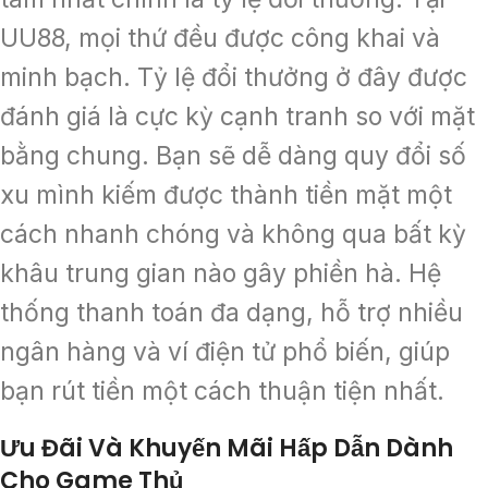
UU88, mọi thứ đều được công khai và
minh bạch. Tỷ lệ đổi thưởng ở đây được
đánh giá là cực kỳ cạnh tranh so với mặt
bằng chung. Bạn sẽ dễ dàng quy đổi số
xu mình kiếm được thành tiền mặt một
cách nhanh chóng và không qua bất kỳ
khâu trung gian nào gây phiền hà. Hệ
thống thanh toán đa dạng, hỗ trợ nhiều
ngân hàng và ví điện tử phổ biến, giúp
bạn rút tiền một cách thuận tiện nhất.
Ưu Đãi Và Khuyến Mãi Hấp Dẫn Dành
Cho Game Thủ