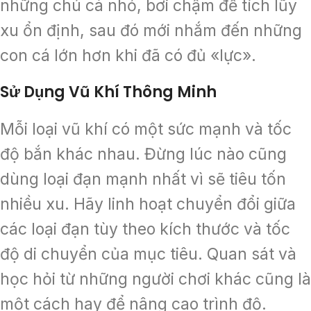
những chú cá nhỏ, bơi chậm để tích lũy
xu ổn định, sau đó mới nhắm đến những
con cá lớn hơn khi đã có đủ «lực».
Sử Dụng Vũ Khí Thông Minh
Mỗi loại vũ khí có một sức mạnh và tốc
độ bắn khác nhau. Đừng lúc nào cũng
dùng loại đạn mạnh nhất vì sẽ tiêu tốn
nhiều xu. Hãy linh hoạt chuyển đổi giữa
các loại đạn tùy theo kích thước và tốc
độ di chuyển của mục tiêu. Quan sát và
học hỏi từ những người chơi khác cũng là
một cách hay để nâng cao trình độ.