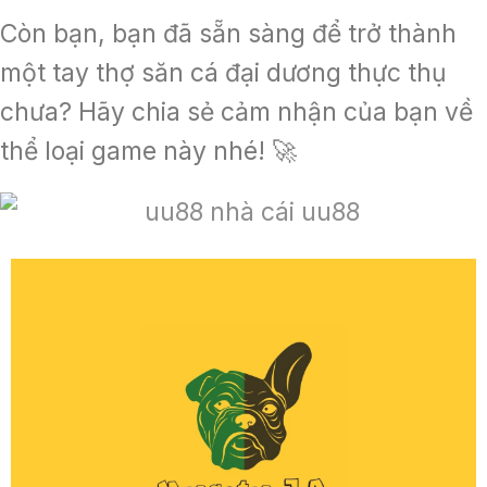
Còn bạn, bạn đã sẵn sàng để trở thành
một tay thợ săn cá đại dương thực thụ
chưa? Hãy chia sẻ cảm nhận của bạn về
thể loại game này nhé! 🚀